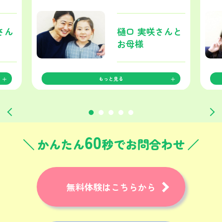
さん
樋口 実咲さんと
お母様
もっと見る
60
かんたん
秒でお問合わせ
無料体験はこちらから