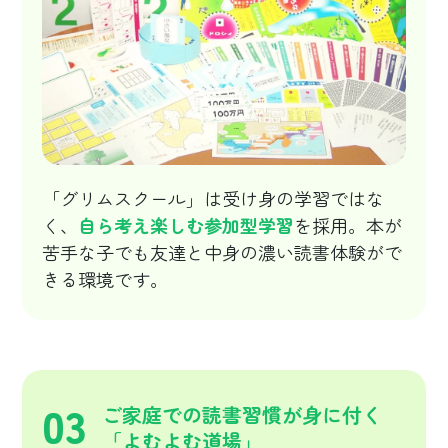
「グリムスクール」は受け身の学習ではな
く、
自ら考え楽しむ参加型学習
を採用。本が
苦手な子でも友達と中身の濃い読書体験がで
きる環境です。
03
ご家庭での読書習慣が身に付く
「よむよむ道場」