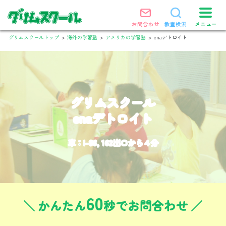
メニュー
お問合わせ
教室検索
グリムスクールトップ
>
海外の学習塾
>
アメリカの学習塾
>
enaデトロイト
グリムスクール
enaデトロイト
車：I-96, 162出口から４分
60
かんたん
秒でお問合わせ