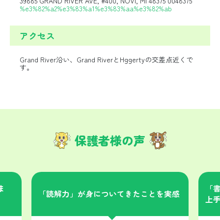
39885 GRAND RIVER AVE, #400, NOVI, MI 48375 0048375
%e3%82%a2%e3%83%a1%e3%83%aa%e3%82%ab
アクセス
Grand River沿い、Grand RiverとHggertyの交差点近くで
す。
保護者様の声
ま
「
「読解力」が身についてきたことを実感
上