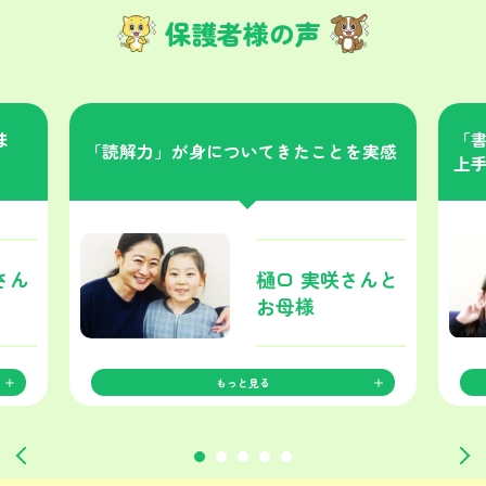
保護者様の声
ま
「
「読解力」が身についてきたことを実感
上
さん
樋口 実咲さんと
お母様
もっと見る