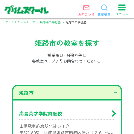
メニュー
お問合わせ
教室検索
グリムスクールトップ
>
兵庫県の学習塾
>
姫路市の学習塾
姫路市
の教室を探す
授業曜日・授業料等は
各教室ページよりお問合わせください。
姫路市
高島英才学院飾磨校
山陽電車飾磨駅北徒歩１分
〒672-8051 兵庫県姫路市飾磨区清水１２６ ベル