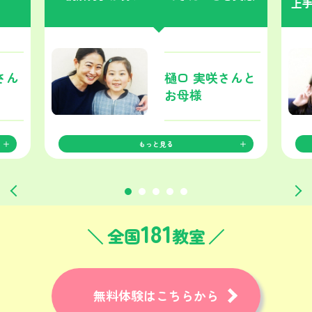
上
さん
樋口 実咲さんと
お母様
もっと見る
181
全国
教室
無料体験はこちらから