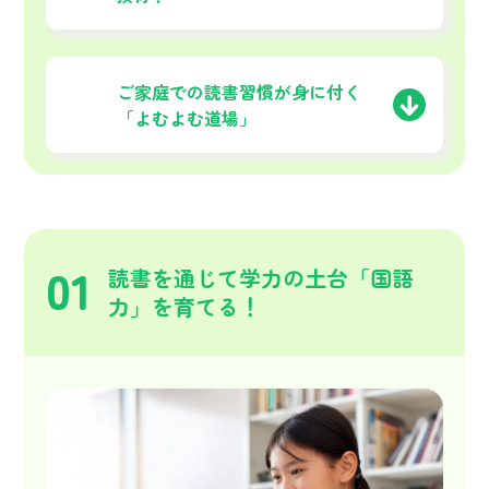
03
ご家庭での読書習慣が
身に付く
「よむよむ道場」
01
読書を通じて学力の土台「国語
力」を育てる！