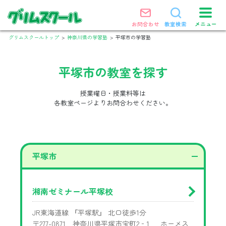
メニュー
お問合わせ
教室検索
グリムスクールトップ
>
神奈川県の学習塾
>
平塚市の学習塾
平塚市
の教室を探す
授業曜日・授業料等は
各教室ページよりお問合わせください。
平塚市
湘南ゼミナール平塚校
JR東海道線 『平塚駅』 北口徒歩1分
〒277-0871 神奈川県平塚市宝町2‐1 ホーメス