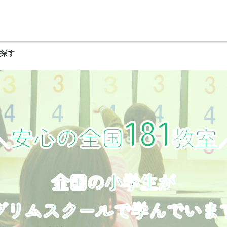
探す
181
＼安心の全国
教室
全国の小学生が
グリムスクールで学んでいま