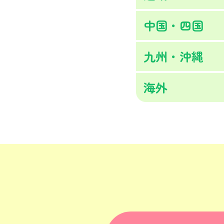
中国・四国
九州・沖縄
海外