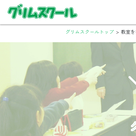
グリムスクールトップ
>
教室を