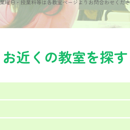
業曜日・授業料等は各教室ページよりお問合わせくだ
お近くの教室を探す