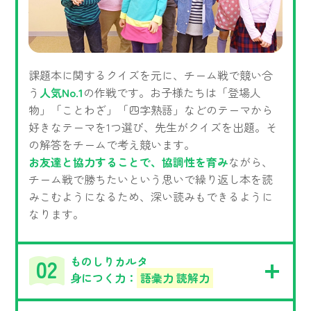
課題本に関するクイズを元に、チーム戦で競い合
う
人気No.1
の作戦です。お子様たちは「登場人
物」「ことわざ」「四字熟語」などのテーマから
好きなテーマを1つ選び、先生がクイズを出題。そ
の解答をチームで考え競います。
お友達と協力することで、協調性を育み
ながら、
チーム戦で勝ちたいという思いで繰り返し本を読
みこむようになるため、深い読みもできるように
なります。
ものしりカルタ
身につく力：
語彙力 読解力