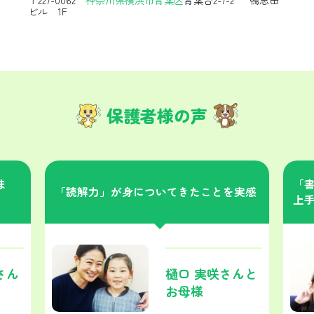
ビル 1F
保護者様の声
ま
「
「読解力」が身についてきたことを実感
上
さん
樋口 実咲さんと
お母様