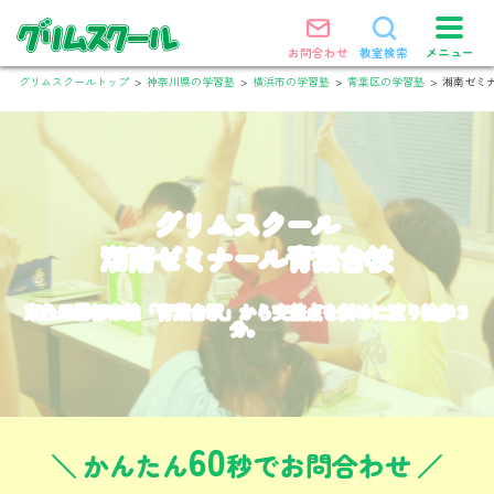
メニュー
お問合わせ
教室検索
グリムスクールトップ
>
神奈川県の学習塾
>
横浜市の学習塾
>
青葉区の学習塾
>
湘南ゼミ
グリムスクール
湘南ゼミナール青葉台校
東急田園都市線「青葉台駅」から交差点を斜めに渡り徒歩３
分。
60
かんたん
秒でお問合わせ