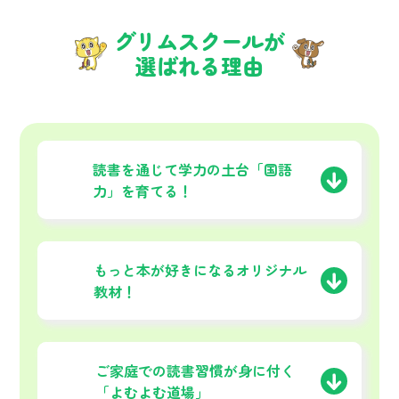
グリムスクールが
選ばれる理由
01
読書を通じて学力の土台
「国語
力」を育てる！
02
もっと本が好きになる
オリジナル
教材！
03
ご家庭での読書習慣が
身に付く
「よむよむ道場」