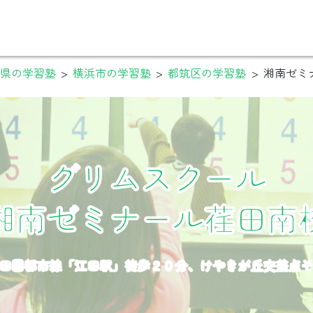
県の学習塾
>
横浜市の学習塾
>
都筑区の学習塾
>
湘南ゼミ
グリムスクール
湘南ゼミナール荏田南
田園都市線「江田駅」徒歩２０分、けやきが丘交差点