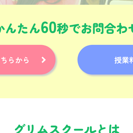
60
かんたん
秒でお問合わ
こちらから
授業
グリムスクールとは