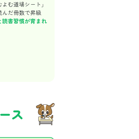
むよむ道場シート」
読んだ冊数で昇級
と読書習慣が育まれ
ース