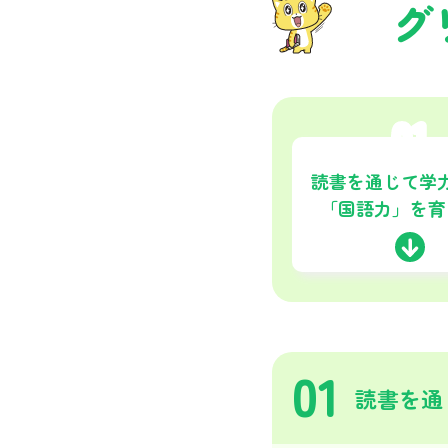
グ
01
読書を通じて学
「国語力」を育
01
読書を通