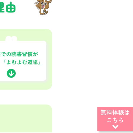
理由
03
庭での読書習慣が
く「よむよむ道場」
無料体験は
こちら