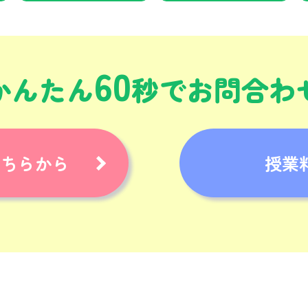
60
かんたん
秒でお問合わ
こちらから
授業