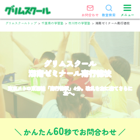
メニュー
お問合わせ
教室検索
グリムスクールトップ
>
千葉県の学習塾
>
市川市の学習塾
>
湘南ゼミナール南行徳校
グリムスクール
湘南ゼミナール南行徳校
東京メトロ東西線「南行徳駅」4分。改札を左に出てさらに
左へ。
60
かんたん
秒でお問合わせ