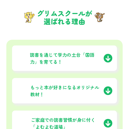
グリムスクールが
選ばれる理由
01
読書を通じて学力の土台
「国語
力」を育てる！
02
もっと本が好きになる
オリジナル
教材！
03
ご家庭での読書習慣が
身に付く
「よむよむ道場」