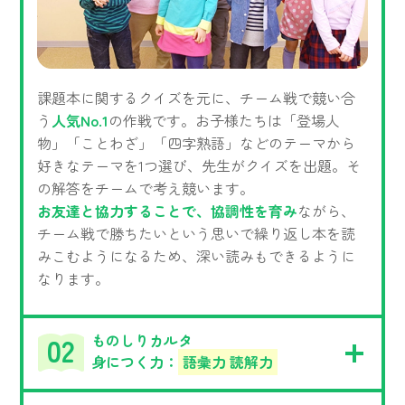
課題本に関するクイズを元に、チーム戦で競い合
う
人気No.1
の作戦です。お子様たちは「登場人
物」「ことわざ」「四字熟語」などのテーマから
好きなテーマを1つ選び、先生がクイズを出題。そ
の解答をチームで考え競います。
お友達と協力することで、協調性を育み
ながら、
チーム戦で勝ちたいという思いで繰り返し本を読
みこむようになるため、深い読みもできるように
なります。
ものしりカルタ
身につく力：
語彙力 読解力