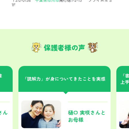
1F
保護者様の声
ま
「
「読解力」が身についてきたことを実感
上
さん
樋口 実咲さんと
お母様