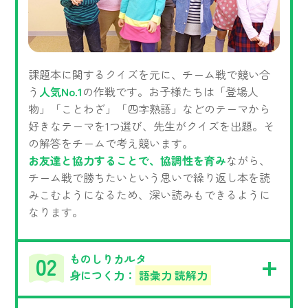
課題本に関するクイズを元に、チーム戦で競い合
う
人気No.1
の作戦です。お子様たちは「登場人
物」「ことわざ」「四字熟語」などのテーマから
好きなテーマを1つ選び、先生がクイズを出題。そ
の解答をチームで考え競います。
お友達と協力することで、協調性を育み
ながら、
チーム戦で勝ちたいという思いで繰り返し本を読
みこむようになるため、深い読みもできるように
なります。
ものしりカルタ
身につく力：
語彙力 読解力