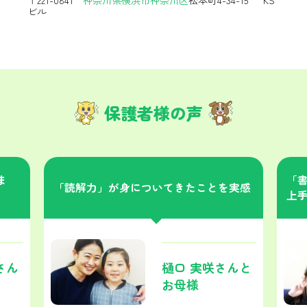
ビル
保護者様の声
ま
「
「読解力」が身についてきたことを実感
上
さん
樋口 実咲さんと
お母様