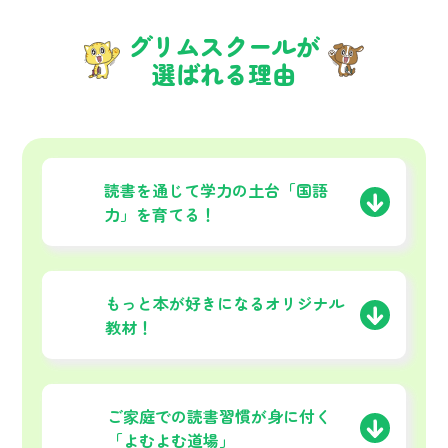
グリムスクールが
選ばれる理由
01
読書を通じて学力の土台
「国語
力」を育てる！
02
もっと本が好きになる
オリジナル
教材！
03
ご家庭での読書習慣が
身に付く
「よむよむ道場」