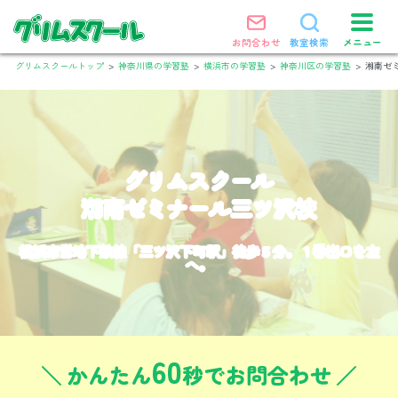
メニュー
お問合わせ
教室検索
グリムスクールトップ
>
神奈川県の学習塾
>
横浜市の学習塾
>
神奈川区の学習塾
>
湘南ゼ
グリムスクール
湘南ゼミナール三ツ沢校
横浜市営地下鉄線「三ツ沢下町駅」徒歩５分。１番出口を左
へ。
60
かんたん
秒でお問合わせ