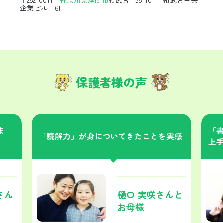
企業ビル 6F
保護者様の声
ま
「
「読解力」が身についてきたことを実感
上
さん
樋口 実咲さんと
お母様