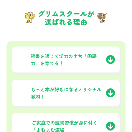
グリムスクールが
選ばれる理由
01
読書を通じて学力の土台
「国語
力」を育てる！
02
もっと本が好きになる
オリジナル
教材！
03
ご家庭での読書習慣が
身に付く
「よむよむ道場」