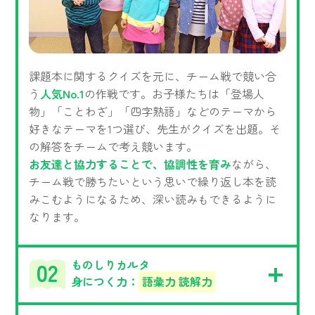
課題本に関するクイズを元に、チーム戦で競い合
う
人気No.1
の作戦です。お子様たちは「登場人
物」「ことわざ」「四字熟語」などのテーマから
好きなテーマを1つ選び、先生がクイズを出題。そ
の解答をチームで考え競います。
お友達と協力することで、協調性を育み
ながら、
チーム戦で勝ちたいという思いで繰り返し本を読
みこむようになるため、深い読みもできるように
なります。
ものしりカルタ
身につく力：
語彙力 読解力