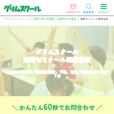
メニュー
お問合わせ
教室検索
グリムスクールトップ
>
神奈川県の学習塾
>
座間市の学習塾
>
湘南ゼミナール相武台校
グリムスクール
湘南ゼミナール相武台校
小田急小田原線「相武台前駅」下車、改札口を右に出て徒歩
１分
60
かんたん
秒でお問合わせ