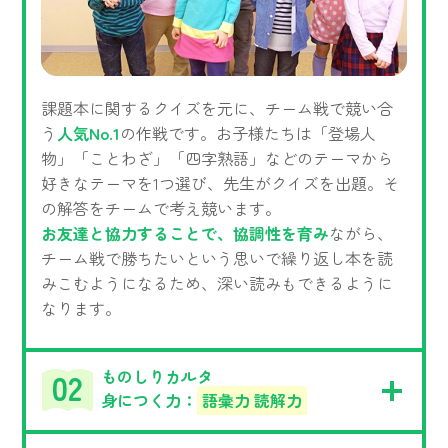
課題本に関するクイズを元に、チーム戦で競い合
う
人気No.1
の作戦です。お子様たちは「登場人
物」「ことわざ」「四字熟語」などのテーマから
好きなテーマを1つ選び、先生がクイズを出題。そ
の解答をチームで考え競います。
お友達と協力することで、協調性を育み
ながら、
チーム戦で勝ちたいという思いで繰り返し本を読
みこむようになるため、深い読みもできるように
なります。
ものしりカルタ
身につく力：
語彙力 読解力