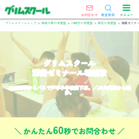
メニュー
お問合わせ
教室検索
グリムスクールトップ
>
神奈川県の学習塾
>
川崎市の学習塾
>
幸区の学習塾
>
湘南ゼミナ
グリムスクール
湘南ゼミナール塚越校
JR川崎駅からバスで戸手小学校前下車。／JR矢向駅から徒
歩。
60
かんたん
秒でお問合わせ