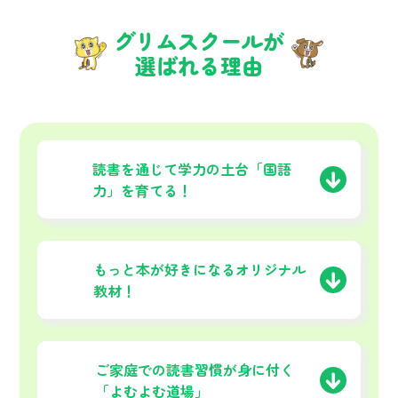
グリムスクールが
選ばれる理由
01
読書を通じて学力の土台
「国語
力」を育てる！
02
もっと本が好きになる
オリジナル
教材！
03
ご家庭での読書習慣が
身に付く
「よむよむ道場」