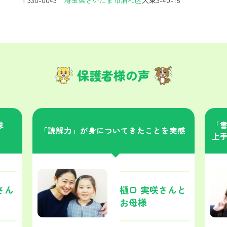
保護者様の声
ま
「
「読解力」が身についてきたことを実感
上
さん
樋口 実咲さんと
お母様