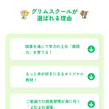
グリムスクールが
選ばれる理由
01
読書を通じて学力の土台
「国語
力」を育てる！
02
もっと本が好きになる
オリジナル
教材！
03
ご家庭での読書習慣が
身に付く
「よむよむ道場」