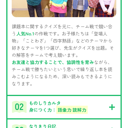
課題本に関するクイズを元に、チーム戦で競い合
う
人気No.1
の作戦です。お子様たちは「登場人
物」「ことわざ」「四字熟語」などのテーマから
好きなテーマを1つ選び、先生がクイズを出題。そ
の解答をチームで考え競います。
お友達と協力することで、協調性を育み
ながら、
チーム戦で勝ちたいという思いで繰り返し本を読
みこむようになるため、深い読みもできるように
なります。
ものしりカルタ
身につく力：
語彙力 読解力
なりきり日記