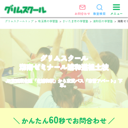
メニュー
お問合わせ
教室検索
グリムスクールトップ
>
埼玉県の学習塾
>
さいたま市の学習塾
>
浦和区の学習塾
>
湘南ゼ
グリムスクール
湘南ゼミナール浦和道祖土校
JR京浜東北線「北浦和駅」から東武バス『市営アパート』下
車。
60
かんたん
秒でお問合わせ