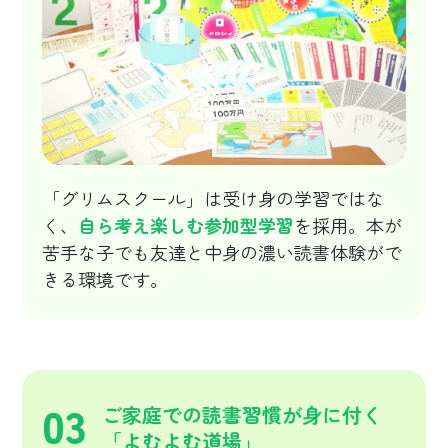
「グリムスクール」は受け身の学習ではな
く、
自ら考え楽しむ参加型学習
を採用。本が
苦手な子でも友達と中身の濃い読書体験がで
きる環境です。
03
ご家庭での読書習慣が身に付く
「よむよむ道場」