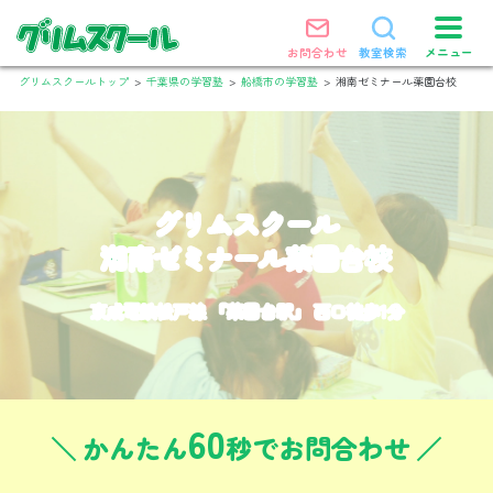
メニュー
お問合わせ
教室検索
グリムスクールトップ
>
千葉県の学習塾
>
船橋市の学習塾
>
湘南ゼミナール薬園台校
グリムスクール
湘南ゼミナール薬園台校
京成電鉄松戸線 『薬園台駅』 西口徒歩1分
60
かんたん
秒でお問合わせ