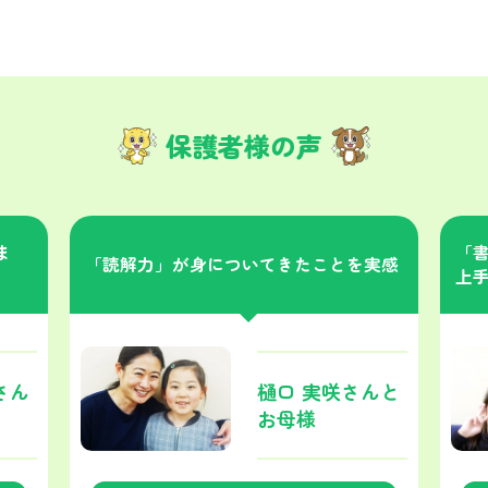
保護者様の声
ま
「
「読解力」が身についてきたことを実感
上
さん
樋口 実咲さんと
お母様