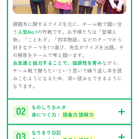
課題本に関するクイズを元に、チーム戦で競い合
う
人気No.1
の作戦です。お子様たちは「登場人
物」「ことわざ」「四字熟語」などのテーマから
好きなテーマを1つ選び、先生がクイズを出題。そ
の解答をチームで考え競います。
お友達と協力することで、協調性を育み
ながら、
チーム戦で勝ちたいという思いで繰り返し本を読
みこむようになるため、深い読みもできるように
なります。
ものしりカルタ
身につく力：
語彙力 読解力
なりきり日記