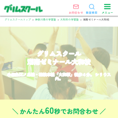
メニュー
お問合わせ
教室検索
グリムスクールトップ
>
神奈川県の学習塾
>
大和市の学習塾
>
湘南ゼミナール大和校
グリムスクール
湘南ゼミナール大和校
小田急江ノ島線・相鉄本線「大和駅」徒歩４分。 シリウス
内。
60
かんたん
秒でお問合わせ