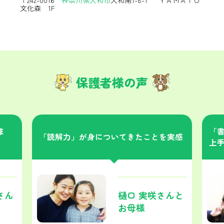
文化森 1F
保護者様の声
ま
「
「読解力」が身についてきたことを実感
上
さん
樋口 実咲さんと
お母様