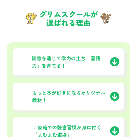
グリムスクールが
選ばれる理由
01
読書を通じて学力の土台
「国語
力」を育てる！
02
もっと本が好きになる
オリジナル
教材！
03
ご家庭での読書習慣が
身に付く
「よむよむ道場」