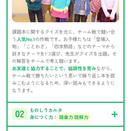
課題本に関するクイズを元に、チーム戦で競い合
う
人気No.1
の作戦です。お子様たちは「登場人
物」「ことわざ」「四字熟語」などのテーマから
好きなテーマを1つ選び、先生がクイズを出題。そ
の解答をチームで考え競います。
お友達と協力することで、協調性を育み
ながら、
チーム戦で勝ちたいという思いで繰り返し本を読
みこむようになるため、深い読みもできるように
なります。
ものしりカルタ
身につく力：
語彙力 読解力