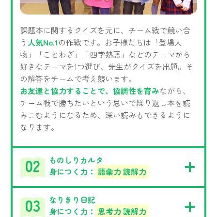
課題本に関するクイズを元に、チーム戦で競い合
う
人気No.1
の作戦です。お子様たちは「登場人
物」「ことわざ」「四字熟語」などのテーマから
好きなテーマを1つ選び、先生がクイズを出題。そ
の解答をチームで考え競います。
お友達と協力することで、協調性を育み
ながら、
チーム戦で勝ちたいという思いで繰り返し本を読
みこむようになるため、深い読みもできるように
なります。
ものしりカルタ
身につく力：
語彙力 読解力
なりきり日記
身につく力：
思考力 読解力