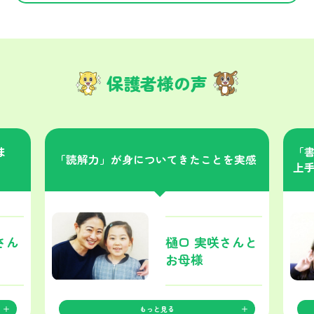
保護者様の声
ま
「
「読解力」が身についてきたことを実感
上
さん
樋口 実咲さんと
お母様
もっと見る