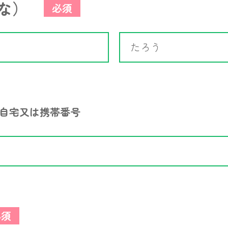
な）
必須
自宅又は携帯番号
必須