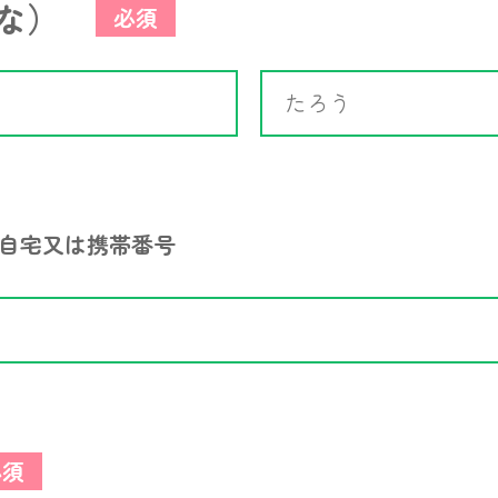
な）
必須
自宅又は携帯番号
必須