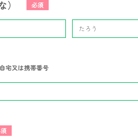
な）
必須
自宅又は携帯番号
必須