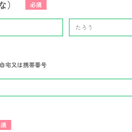
な）
必須
自宅又は携帯番号
必須