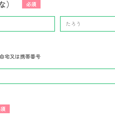
な）
必須
自宅又は携帯番号
必須